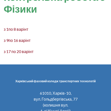
Фізики
з 1по 8 варінт
з 9по 16 варінт
з 17 по 20 варінт
Харківський фаховий коледж транспортних технологій
61010, Харків-10,
вул. Гольдбергівська, 77
(колишня вул.
1-ої Кінної Армії)