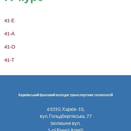
41-Е
41-А
41-О
41-Т
Харківський фаховий коледж транспортних технологій
61010, Харків-10,
вул. Гольдбергівська, 77
(колишня вул.
1-ої Кінної Армії)